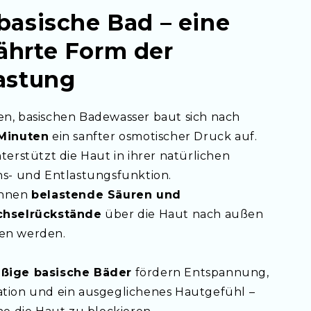
Ruhephasen, bei stehenden Tätigkeiten oder auch
basische Bad – eine
hrte Form der
ll zur Entspannung und Entlastung eingesetzt,
astung
 Nierenbereich
n, basischen Badewasser baut sich nach
ng
Minuten
ein sanfter osmotischer Druck auf.
terstützt die Haut in ihrer natürlichen
hs- und Entlastungsfunktion.
önnen
belastende Säuren und
chselrückstände
über die Haut nach außen
en werden.
zur Anwendung
itendes
Video
, in dem wir dir die Anwendung
ßige basische Bäder
fördern Entspannung,
ele praktische Tipps, Varianten sowie kleine Kniffe
tion und ein ausgeglichenes Hautgefühl –
el individuell an deine Bedürfnisse anpassen und