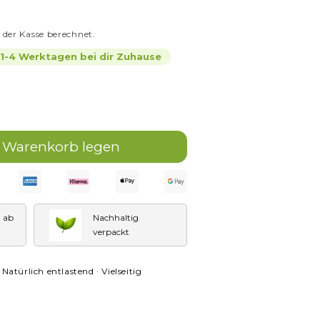
 der Kasse berechnet.
n 1-4 Werktagen bei dir Zuhause
e
n Warenkorb legen
her
ickel
E ab
Nachhaltig
er,
verpackt
schmerzen
atürlich entlastend · Vielseitig