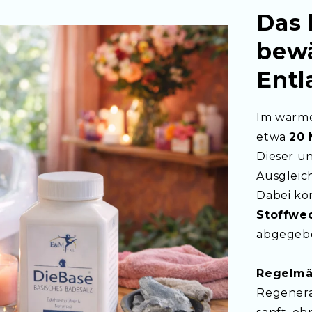
Alltag eingesetzt werden – in 
Das 
im Büro.
bewä
Warme Wickel werden traditione
unter anderem bei:
Entl
Bauch- und Regelschmerzen
Verspannungen im Rücken- und
Im warme
innerer Unruhe und Erschöpfu
etwa
20 
Dieser un
Ausgleic
Dabei k
Stoffwe
abgegeb
Wichtiger Hinweis 
Bitte beachte auch unser begle
Regelmä
Schritt für Schritt zeigen und vi
Regenera
erklären. So kannst du den Wick