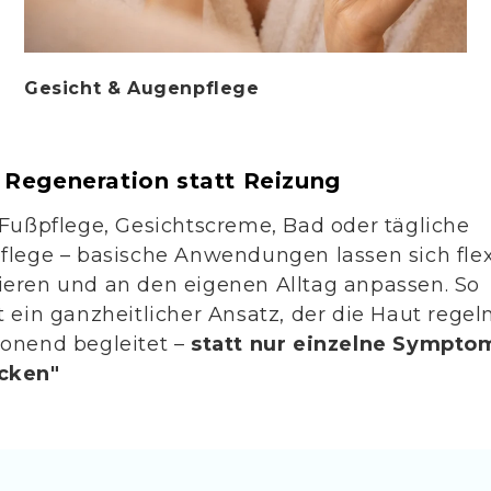
- rechter Oberbauch (Leber),
- unterer Rücken (Nieren),
- Bauch- oder Brustbereich.
Gesicht & Augenpflege
Den Wickel mit den angenähten
richtet sich nach dem eigenen 
Hinweis:
 Regeneration statt Reizung
Als Wärmequelle eignen sich z. 
 Fußpflege, Gesichtscreme, Bad oder tägliche
oder Kirschkernkissen.
flege – basische Anwendungen lassen sich flex
eren und an den eigenen Alltag anpassen. So
t ein ganzheitlicher Ansatz, der die Haut rege
onend begleitet –
statt nur einzelne Sympto
cken"
Vielseitig im Alltag 
Der basische Leibwickel ist ein 
Regenerationskuren. Durch sei