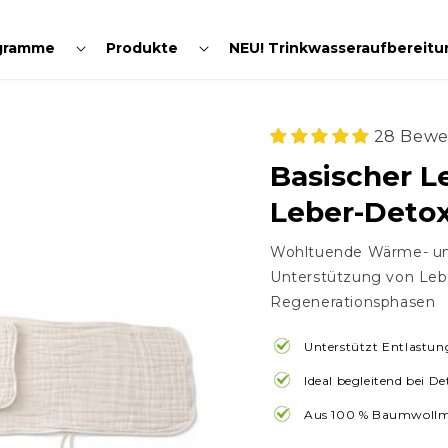
Normaler
€69,00
leber, Leber-Detox, Leberschmerzen
gramme
Produkte
NEU! Trinkwasseraufbereitu
Preis
28 Bewe
Basischer Le
Leber-Deto
Wohltuende Wärme- un
Unterstützung von Lebe
Regenerationsphasen
Unterstützt Entlastun
Ideal begleitend bei D
Aus 100 % Baumwollmul