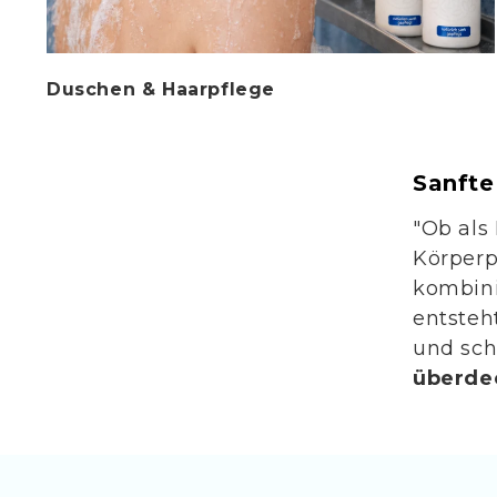
Duschen & Haarpflege
Sanfte
"Ob als
Körperp
kombini
entsteh
und sch
überde