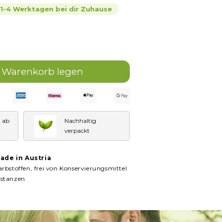
n 1-4 Werktagen bei dir Zuhause
e
n Warenkorb legen
;M
na
E ab
Nachhaltig
verpackt
ade in Austria
rbstoffen, frei von Konservierungsmittel
bstanzen