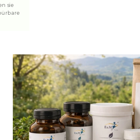
Natrium: 0,5 g · 0,03 g
n sie
spürbare
ohne synthetischen Substanzen
Geschmacks-, Aroma und Kons