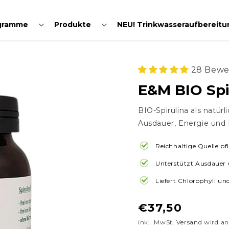
Normaler
€37,50
ück
In den Warenkorb legen
gramme
Produkte
NEU! Trinkwasseraufbereitu
Preis
28 Bewe
E&M BIO Spi
BIO-Spirulina als natür
Ausdauer, Energie und 
Reichhaltige Quelle p
Unterstützt Ausdauer 
Liefert Chlorophyll un
Normaler
€37,50
Preis
inkl. MwSt.
Versand
wird an