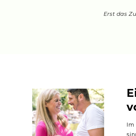
Erst das Z
E
v
Im
sin