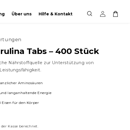
Einloggen
Warenkorb
ng
Über uns
Hilfe & Kontakt
rtungen
rulina Tabs – 400 Stück
liche Nährstoffquelle zur Unterstützung von
Leistungsfähigkeit.
flanzlicher Aminosäuren
und langanhaltende Energie
d Eisen für den Körper
 der Kasse berechnet.