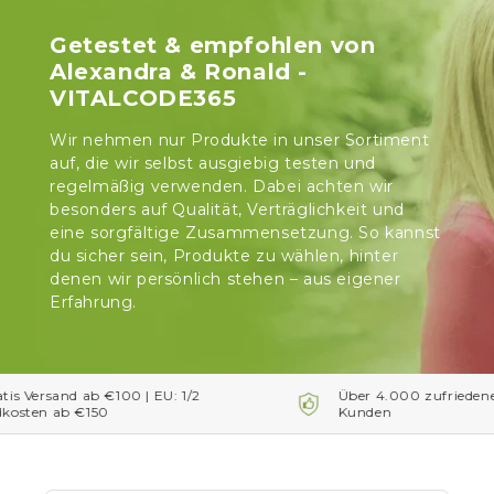
Getestet & empfohlen von
Alexandra & Ronald -
VITALCODE365
Wir nehmen nur Produkte in unser Sortiment
auf, die wir selbst ausgiebig testen und
regelmäßig verwenden. Dabei achten wir
besonders auf Qualität, Verträglichkeit und
eine sorgfältige Zusammensetzung. So kannst
du sicher sein, Produkte zu wählen, hinter
denen wir persönlich stehen – aus eigener
Erfahrung.
and ab €100 | EU: 1/2
Über 4.000 zufriedene Kundi
ab €150
Kunden