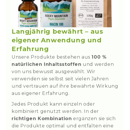
Dieses SET enthält:
Kräuterpflanze. Alle Bestandteile folgen
einem gemeinsamen Ansatz:
Brennnessel-Bio-Kräuterteemischung:
Vitamin B12 | Micro-Cobalamin (25 ml)
Unterstützung des Energie- und
1 Tasse / Tag
Stoffwechsels, Begleitung der
1-2 Teelöfel auf 200 ml Wasser 5-10 min
Vitamin B3 – Niacin (90 Kapseln)
Durchblutung sowie sanfte Entlastung
ziehen lassen
Langjährig bewährt – aus
Brennnessel Bio-Kräuterteemischung
auf pflanzlicher Ebene
– ohne
eigener Anwendung und
(100 g)
Überforderung und ohne isolierte
Erfahrung
Einzelmaßnahmen.
Unsere Produkte bestehen aus
100 %
Ideal für alle, die ihre Versorgung
natürlichen Inhaltsstoffen
und werden
ganzheitlich betrachten und Wert auf eine
durchdachte, alltagstaugliche
von uns bewusst ausgewählt. Wir
Zusammenstellung
legen.
verwenden sie selbst seit vielen Jahren
und vertrauen auf ihre bewährte Wirkung
aus eigener Erfahrung.
SET-Inhalt
- 1 ×
Vitamin B12 | Micro-Cobalamin (25
Jedes Produkt kann einzeln oder
ml)
kombiniert genutzt werden. In der
- 1 ×
Vitamin B3 – Niacin (90 Kapseln)
richtigen Kombination
ergänzen sie sich
-
1 ×
Brennnessel Bio-
die Produkte optimal und entfalten eine
Kräuterteemischung (100 g)