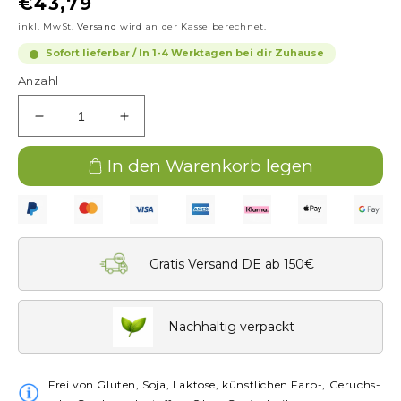
Normaler
€43,79
Preis
inkl. MwSt.
Versand
wird an der Kasse berechnet.
Sofort lieferbar / In 1-4 Werktagen bei dir Zuhause
Anzahl
Verringere
Erhöhe
die
die
Menge
Menge
In den Warenkorb legen
für
für
SET
SET
–
–
Blut
Blut
&amp;
&amp;
Gratis Versand DE ab 150€
Gefäße
Gefäße
in
in
Balance
Balance
Nachhaltig verpackt
Frei von Gluten, Soja, Laktose, künstlichen Farb-, Geruchs-