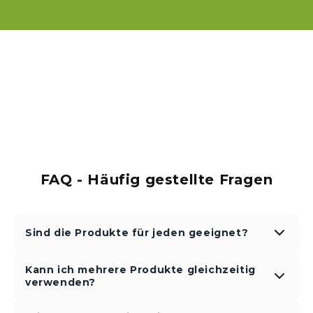
FAQ - Häufig gestellte Fragen
Sind die Produkte für jeden geeignet?
Unsere Produkte und Programme sind so
Kann ich mehrere Produkte gleichzeitig
konzipiert, dass sie
sanft, alltagstauglich und
verwenden?
gut verträglich
sind. Alle unserer Produkte sind
natürlich und sorgfälltig ausgewählt.
Ja. Viele unserer Produkte sind
bewusst so