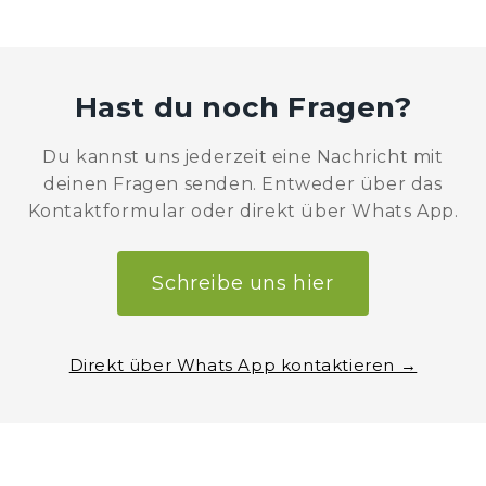
melde dich gerne bei uns – wir helfen dir weiter.
Unser Fokus liegt auf
Verständnis, Entlastung
und nachhaltiger Unterstützung
– aus eigener
Erfahrung und jahrelanger Praxis. Bei uns gehst
Hast du noch Fragen?
du den Weg zusammen.
Du kannst uns jederzeit eine Nachricht mit
deinen Fragen senden. Entweder über das
Kontaktformular oder direkt über Whats App.
Schreibe uns hier
Direkt über Whats App kontaktieren →