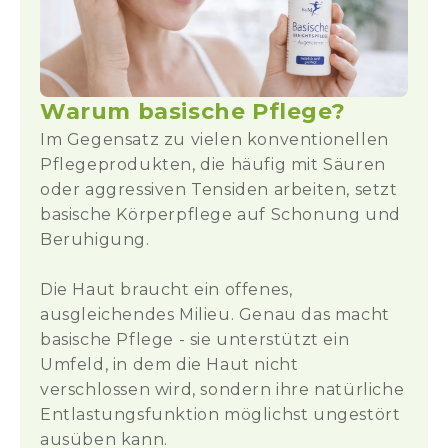
Augenpartie.
basische Augencreme eignet sich auch
hervorragend als Unterlage für Augen-
Ingrediants:
Make-up.
Aqua, Caprylic/Capric Triglyceride, Glyceryl
Stearate Citrate, Cetyl Alcohol, Limnanthes
Eignet sich bei besonders empfindlicher
Warum basische Pflege?
Alba Seed Oil, Lecithin, Glycerin, Caprylyl
Haut auch als zusätzliche restrukturierende
Glycol, Butylene Glycol, Lecithins,
Im Gegensatz zu vielen konventionellen
Gesichtspflege neben der gewohnten
Sphingolipids, Palmitoyl Oligopeptide,
Pflegeprodukten, die häufig mit Säuren
Tages- oder Nachtpflege.
Palmitoyl Tetrapeptide-7, Fucus Vesiculosus
oder aggressiven Tensiden arbeiten, setzt
Extract, Sodium Hyaluronate, Guar
basische Körperpflege auf Schonung und
Inhalt:
30ml
Hydroxypropyltrimonium Chloride,
Beruhigung.
Hydroxypropyl Guar, Phenoxyethanol, Mel,
Phenylpropanol, Xanthan Gum, Sodium
Qualitätsprodukt Made in Austria
mit
Die Haut braucht ein offenes,
Hydroxide, Carbomer, Coco Glucoside.
Rohstoffen natürlichen Ursprungs.
ausgleichendes Milieu. Genau das macht
Zertifiziert durch BIOS-Biokontrollservice
Frei von synthetischen Duftstoffen, frei
basische Pflege - sie unterstützt ein
Österreich
von jeglichen Farb-, Geschmacks-,
Umfeld, in dem die Haut nicht
Konservierungs-, Trenn-, und
verschlossen wird, sondern ihre natürliche
Überzugsmittel.
Entlastungsfunktion möglichst ungestört
ausüben kann.