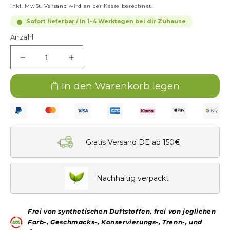
Preis
inkl. MwSt.
Versand
wird an der Kasse berechnet.
Sofort lieferbar / In 1-4 Werktagen bei dir Zuhause
Anzahl
Verringere
Erhöhe
die
die
Menge
Menge
In den Warenkorb legen
für
für
E&amp;M
E&amp;M
basische
basische
Augencreme
Augencreme
–
–
Gratis Versand DE ab 150€
30
30
ml
ml
Nachhaltig verpackt
Frei von synthetischen Duftstoffen, frei von jeglichen
Farb-, Geschmacks-, Konservierungs-, Trenn-, und