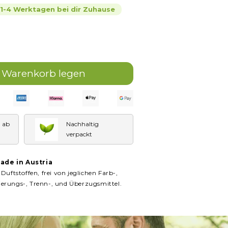
n 1-4 Werktagen bei dir Zuhause
e
n Warenkorb legen
;M
he
offcreme
E ab
Nachhaltig
verpackt
ade in Austria
Duftstoffen, frei von jeglichen Farb-,
erungs-, Trenn-, und Überzugsmittel.