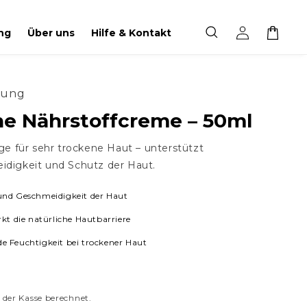
Einloggen
Warenkorb
ng
Über uns
Hilfe & Kontakt
tung
e Nährstoffcreme – 50ml
ge für sehr trockene Haut – unterstützt
idigkeit und Schutz der Haut.
und Geschmeidigkeit der Haut
rkt die natürliche Hautbarriere
e Feuchtigkeit bei trockener Haut
 der Kasse berechnet.