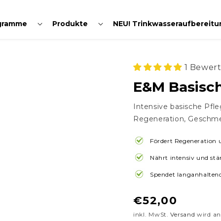
Normaler
€52,00
 50ml
In den Warenkorb legen
gramme
Produkte
NEU! Trinkwasseraufbereitu
Preis
1 Bewer
E&M Basisch
Intensive basische Pfle
Regeneration, Geschme
Fördert Regeneration 
Nährt intensiv und stä
Spendet langanhaltend
Normaler
€52,00
Preis
inkl. MwSt.
Versand
wird an