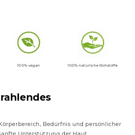
andula Angustifolia Oil, Potassium Sorbate,
ria
mit Rohstoffen natürlichen Ursprungs.
marin.
ollservice Österreich
100% vegan
100% natürliche Rohstoffe
trahlendes
 Körperbereich, Bedürfnis und persönlicher
sanfte Unterstützung der Haut.