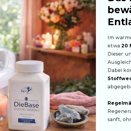
bewä
Entl
Im warme
etwa
20 
Dieser un
Ausgleic
Dabei k
Stoffwe
abgegeb
Regelmä
Regenera
sanft, oh