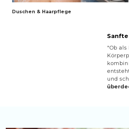
Duschen & Haarpflege
Sanfte
"Ob als
Körperp
kombini
entsteh
und sch
überde