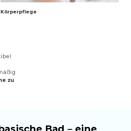
Körperpflege
ibel
lmäßig
me zu
basische Bad – eine