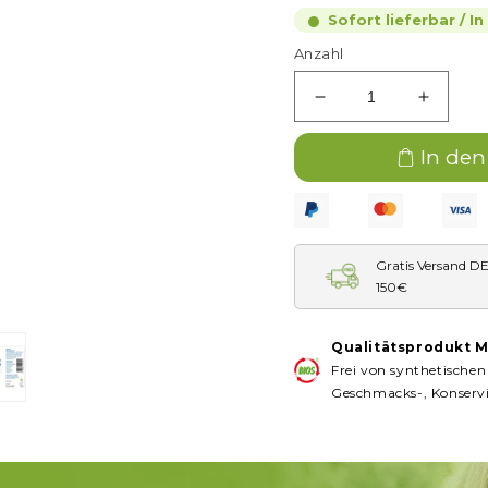
Sofort lieferbar / I
Anzahl
Verringere
Erhöh
die
die
Menge
Menge
In de
für
für
E&amp;M
E&amp
Basische
Basisc
Nährstoffcreme
Nährst
Gratis Versand D
–
–
150€
50ml
50ml
Qualitätsprodukt M
Frei von synthetischen 
Geschmacks-, Konservi