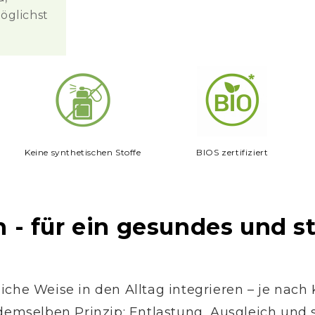
Sodium Phytate, Lactic Acid, Lav
öglichst
Qualitätsprodukt Made in Aust
Sodium Benzoate, Linalool, Cou
Zertifiziert durch BIOS-Biokontr
Keine synthetischen Stoffe
BIOS zertifiziert
- für ein gesundes und s
liche Weise in den Alltag integrieren – je nach
emselben Prinzip: Entlastung, Ausgleich und 