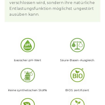
aus äußerer Pflege und innerer Versorgung
verschlossen wird, sondern ihre natürliche
– für Menschen, die die Sonne bewusst
Entlastungsfunktion möglichst ungestört
genießen möchten.
ausüben kann.
Qualitätsprodukt Made in Austria
mit
Rohstoffen natürlichen Ursprungs.
Zertifiziert durch BIOS-Biokontrollservice
Österreich
basischer pH-Wert
Säure-Basen-Ausgleich
Keine synthetischen Stoffe
BIOS zertifiziert