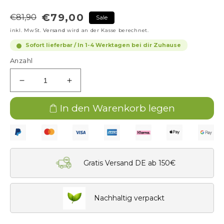
€79,00
€81,90
Sale
Normaler
Verkaufspreis
Preis
inkl. MwSt.
Versand
wird an der Kasse berechnet.
Sofort lieferbar / In 1-4 Werktagen bei dir Zuhause
Anzahl
Verringere
Erhöhe
die
die
Menge
Menge
In den Warenkorb legen
für
für
SET
SET
SonnenBalance:
SonnenBalance:
basisches
basisches
Sonnenpflegeöl
Sonnenpflegeöl
Gratis Versand DE ab 150€
+
+
Sango
Sango
Coralle
Coralle
Nachhaltig verpackt